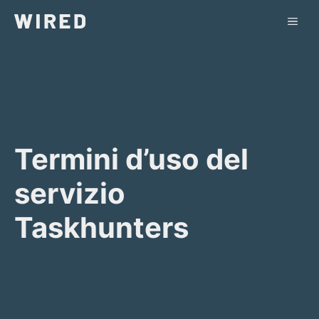
Vai
ME
al
contenuto
Termini d’uso del
servizio
Taskhunters