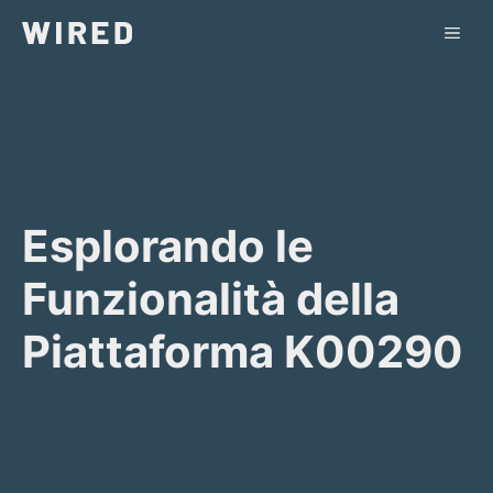
Vai
ME
al
contenuto
Esplorando le
Funzionalità della
Piattaforma K00290